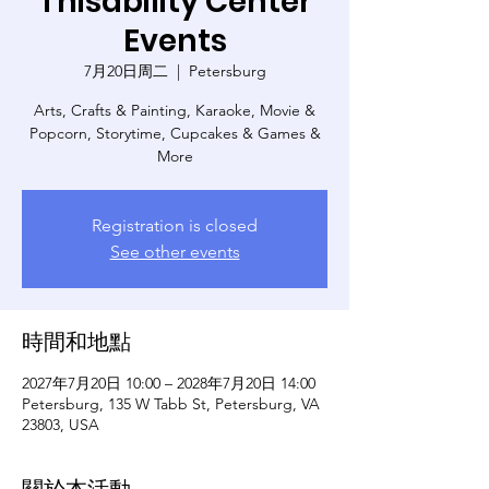
Thisability Center
Events
7月20日周二
  |  
Petersburg
Arts, Crafts & Painting, Karaoke, Movie &
Popcorn, Storytime, Cupcakes & Games &
More
Registration is closed
See other events
時間和地點
2027年7月20日 10:00 – 2028年7月20日 14:00
Petersburg, 135 W Tabb St, Petersburg, VA
23803, USA
關於本活動