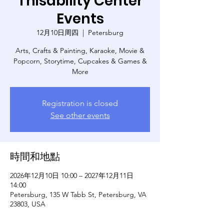
Thisability Center
Events
12月10日周四
  |  
Petersburg
Arts, Crafts & Painting, Karaoke, Movie &
Popcorn, Storytime, Cupcakes & Games &
More
Registration is closed
See other events
時間和地點
2026年12月10日 10:00 – 2027年12月11日
14:00
Petersburg, 135 W Tabb St, Petersburg, VA
23803, USA