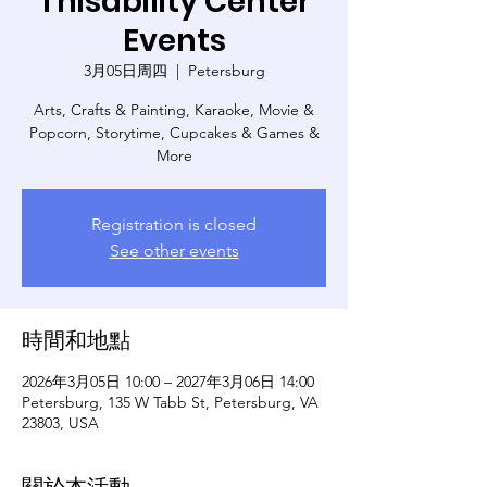
Thisability Center
Events
3月05日周四
  |  
Petersburg
Arts, Crafts & Painting, Karaoke, Movie &
Popcorn, Storytime, Cupcakes & Games &
More
Registration is closed
See other events
時間和地點
2026年3月05日 10:00 – 2027年3月06日 14:00
Petersburg, 135 W Tabb St, Petersburg, VA
23803, USA
關於本活動