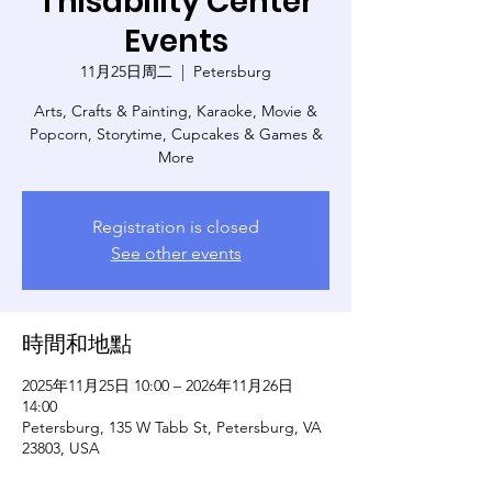
Thisability Center
Events
11月25日周二
  |  
Petersburg
Arts, Crafts & Painting, Karaoke, Movie &
Popcorn, Storytime, Cupcakes & Games &
More
Registration is closed
See other events
時間和地點
2025年11月25日 10:00 – 2026年11月26日
14:00
Petersburg, 135 W Tabb St, Petersburg, VA
23803, USA