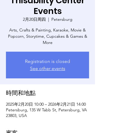
Thisability Center
Events
2月20日周四
  |  
Petersburg
Arts, Crafts & Painting, Karaoke, Movie &
Popcorn, Storytime, Cupcakes & Games &
More
Registration is closed
See other events
時間和地點
2025年2月20日 10:00 – 2026年2月21日 14:00
Petersburg, 135 W Tabb St, Petersburg, VA
23803, USA
賓客