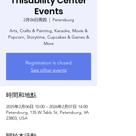
Thisability Center
Events
2月06日周四
  |  
Petersburg
Arts, Crafts & Painting, Karaoke, Movie &
Popcorn, Storytime, Cupcakes & Games &
More
Registration is closed
See other events
時間和地點
2025年2月06日 10:00 – 2026年2月07日 14:00
Petersburg, 135 W Tabb St, Petersburg, VA
23803, USA
關於本活動