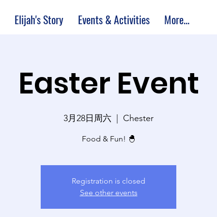
Elijah's Story
Events & Activities
More...
Easter Event
3月28日周六
  |  
Chester
Food & Fun! 🐣
Registration is closed
See other events