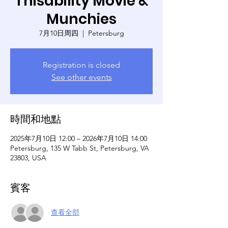
Thisability Movie &
Munchies
7月10日周四
  |  
Petersburg
Registration is closed
See other events
時間和地點
2025年7月10日 12:00 – 2026年7月10日 14:00
Petersburg, 135 W Tabb St, Petersburg, VA
23803, USA
賓客
查看全部