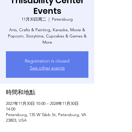
Thisability Center
Events
11月30日周二
  |  
Petersburg
Arts, Crafts & Painting, Karaoke, Movie &
Popcorn, Storytime, Cupcakes & Games &
More
Registration is closed
See other events
時間和地點
2027年11月30日 10:00 – 2028年11月30日
14:00
Petersburg, 135 W Tabb St, Petersburg, VA
23803, USA