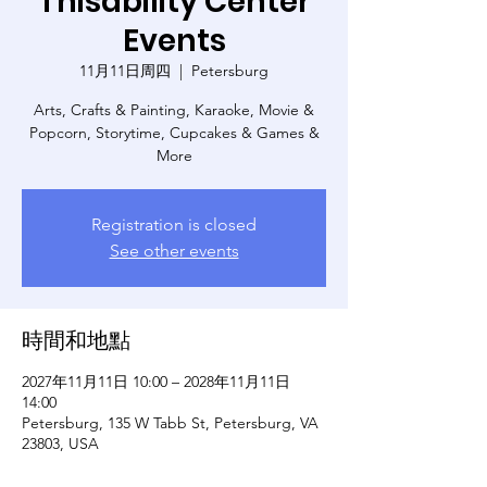
Thisability Center
Events
11月11日周四
  |  
Petersburg
Arts, Crafts & Painting, Karaoke, Movie &
Popcorn, Storytime, Cupcakes & Games &
More
Registration is closed
See other events
時間和地點
2027年11月11日 10:00 – 2028年11月11日
14:00
Petersburg, 135 W Tabb St, Petersburg, VA
23803, USA