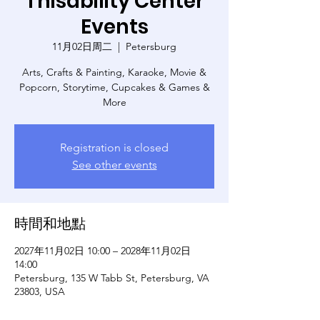
Thisability Center
Events
11月02日周二
  |  
Petersburg
Arts, Crafts & Painting, Karaoke, Movie &
Popcorn, Storytime, Cupcakes & Games &
More
Registration is closed
See other events
時間和地點
2027年11月02日 10:00 – 2028年11月02日
14:00
Petersburg, 135 W Tabb St, Petersburg, VA
23803, USA