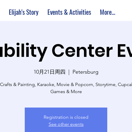
Elijah's Story
Events & Activities
More...
bility Center 
10月21日周四
  |  
Petersburg
 Crafts & Painting, Karaoke, Movie & Popcorn, Storytime, Cupc
Games & More
Registration is closed
See other events