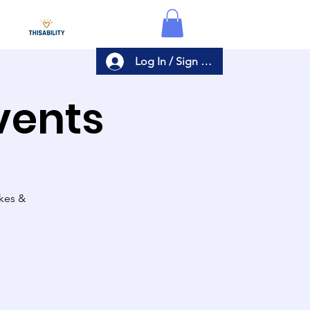
Log In / Sign Up
Events
akes &