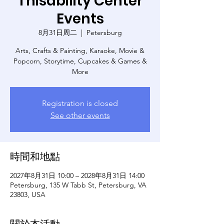
Thisability Center
Events
8月31日周二
  |  
Petersburg
Arts, Crafts & Painting, Karaoke, Movie &
Popcorn, Storytime, Cupcakes & Games &
More
Registration is closed
See other events
時間和地點
2027年8月31日 10:00 – 2028年8月31日 14:00
Petersburg, 135 W Tabb St, Petersburg, VA
23803, USA
關於本活動