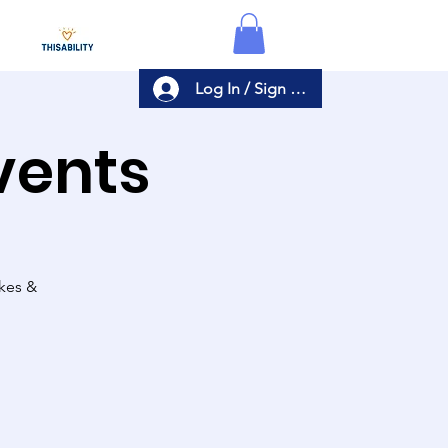
Log In / Sign Up
Events
akes &