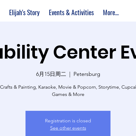
Elijah's Story
Events & Activities
More...
bility Center 
6月15日周二
  |  
Petersburg
 Crafts & Painting, Karaoke, Movie & Popcorn, Storytime, Cupc
Games & More
Registration is closed
See other events