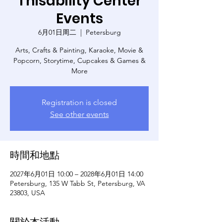
Thisability Center
Events
6月01日周二
  |  
Petersburg
Arts, Crafts & Painting, Karaoke, Movie &
Popcorn, Storytime, Cupcakes & Games &
More
Registration is closed
See other events
時間和地點
2027年6月01日 10:00 – 2028年6月01日 14:00
Petersburg, 135 W Tabb St, Petersburg, VA
23803, USA
關於本活動