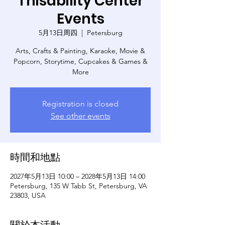
Thisability Center
Events
5月13日周四
  |  
Petersburg
Arts, Crafts & Painting, Karaoke, Movie &
Popcorn, Storytime, Cupcakes & Games &
More
Registration is closed
See other events
時間和地點
2027年5月13日 10:00 – 2028年5月13日 14:00
Petersburg, 135 W Tabb St, Petersburg, VA
23803, USA
關於本活動