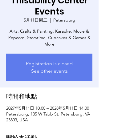
Thisability Center
Events
5月11日周二
  |  
Petersburg
Arts, Crafts & Painting, Karaoke, Movie &
Popcorn, Storytime, Cupcakes & Games &
More
Registration is closed
See other events
時間和地點
2027年5月11日 10:00 – 2028年5月11日 14:00
Petersburg, 135 W Tabb St, Petersburg, VA
23803, USA
關於本活動