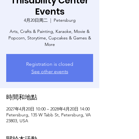
Thisability Center
Events
4月20日周二
  |  
Petersburg
Arts, Crafts & Painting, Karaoke, Movie &
Popcorn, Storytime, Cupcakes & Games &
More
Registration is closed
See other events
時間和地點
2027年4月20日 10:00 – 2028年4月20日 14:00
Petersburg, 135 W Tabb St, Petersburg, VA
23803, USA
關於本活動