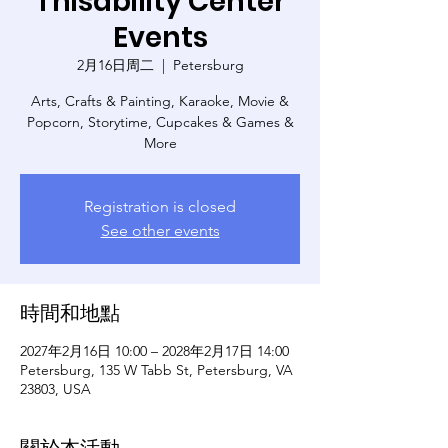
Thisability Center
Events
2月16日周二
  |  
Petersburg
Arts, Crafts & Painting, Karaoke, Movie &
Popcorn, Storytime, Cupcakes & Games &
More
Registration is closed
See other events
時間和地點
2027年2月16日 10:00 – 2028年2月17日 14:00
Petersburg, 135 W Tabb St, Petersburg, VA
23803, USA
關於本活動