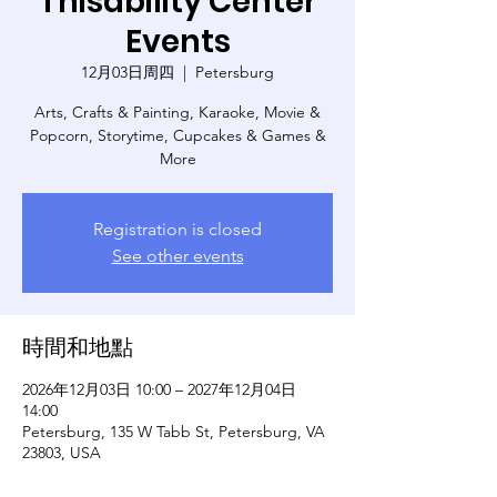
Thisability Center
Events
12月03日周四
  |  
Petersburg
Arts, Crafts & Painting, Karaoke, Movie &
Popcorn, Storytime, Cupcakes & Games &
More
Registration is closed
See other events
時間和地點
2026年12月03日 10:00 – 2027年12月04日
14:00
Petersburg, 135 W Tabb St, Petersburg, VA
23803, USA