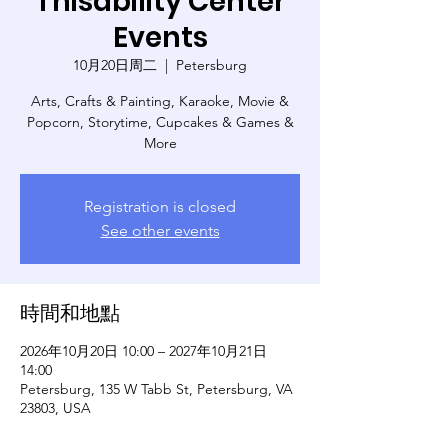
Thisability Center
Events
10月20日周二
  |  
Petersburg
Arts, Crafts & Painting, Karaoke, Movie &
Popcorn, Storytime, Cupcakes & Games &
More
Registration is closed
See other events
時間和地點
2026年10月20日 10:00 – 2027年10月21日
14:00
Petersburg, 135 W Tabb St, Petersburg, VA
23803, USA