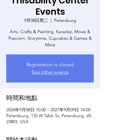
Thisability Center
Events
9月08日周二
  |  
Petersburg
Arts, Crafts & Painting, Karaoke, Movie &
Popcorn, Storytime, Cupcakes & Games &
More
Registration is closed
See other events
時間和地點
2026年9月08日 10:00 – 2027年9月09日 14:00
Petersburg, 135 W Tabb St, Petersburg, VA
23803, USA
關於本活動