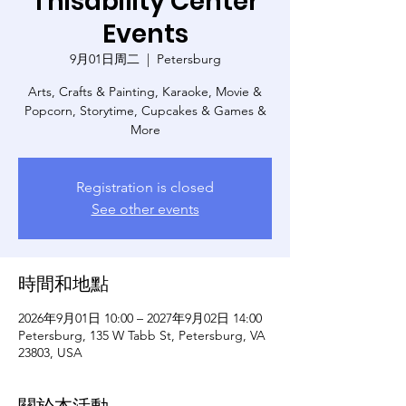
Thisability Center
Events
9月01日周二
  |  
Petersburg
Arts, Crafts & Painting, Karaoke, Movie &
Popcorn, Storytime, Cupcakes & Games &
More
Registration is closed
See other events
時間和地點
2026年9月01日 10:00 – 2027年9月02日 14:00
Petersburg, 135 W Tabb St, Petersburg, VA
23803, USA
關於本活動