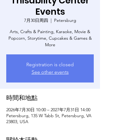
Thisability Center
Events
7月30日周四
  |  
Petersburg
Arts, Crafts & Painting, Karaoke, Movie &
Popcorn, Storytime, Cupcakes & Games &
More
Registration is closed
See other events
時間和地點
2026年7月30日 10:00 – 2027年7月31日 14:00
Petersburg, 135 W Tabb St, Petersburg, VA
23803, USA
關於本活動