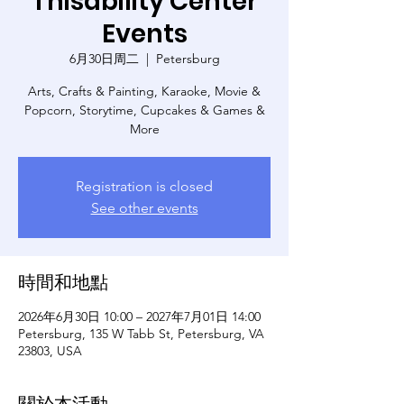
Thisability Center
Events
6月30日周二
  |  
Petersburg
Arts, Crafts & Painting, Karaoke, Movie &
Popcorn, Storytime, Cupcakes & Games &
More
Registration is closed
See other events
時間和地點
2026年6月30日 10:00 – 2027年7月01日 14:00
Petersburg, 135 W Tabb St, Petersburg, VA
23803, USA
關於本活動