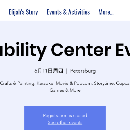
Elijah's Story
Events & Activities
More...
bility Center 
6月11日周四
  |  
Petersburg
 Crafts & Painting, Karaoke, Movie & Popcorn, Storytime, Cupc
Games & More
Registration is closed
See other events