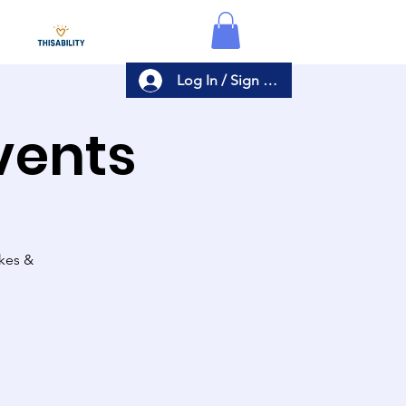
Log In / Sign Up
Events
akes &