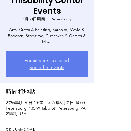
Thisability Center
Events
4月30日周四
  |  
Petersburg
Arts, Crafts & Painting, Karaoke, Movie &
Popcorn, Storytime, Cupcakes & Games &
More
Registration is closed
See other events
時間和地點
2026年4月30日 10:00 – 2027年5月01日 14:00
Petersburg, 135 W Tabb St, Petersburg, VA
23803, USA
關於本活動