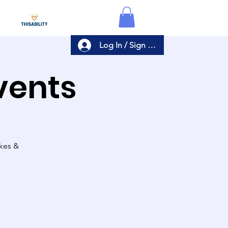
Log In / Sign Up
Events
akes &