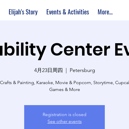
Elijah's Story
Events & Activities
More...
bility Center 
4月23日周四
  |  
Petersburg
 Crafts & Painting, Karaoke, Movie & Popcorn, Storytime, Cupc
Games & More
Registration is closed
See other events