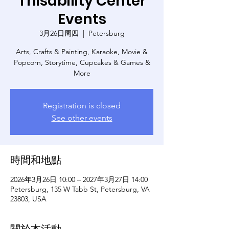
Thisability Center
Events
3月26日周四
  |  
Petersburg
Arts, Crafts & Painting, Karaoke, Movie &
Popcorn, Storytime, Cupcakes & Games &
More
Registration is closed
See other events
時間和地點
2026年3月26日 10:00 – 2027年3月27日 14:00
Petersburg, 135 W Tabb St, Petersburg, VA
23803, USA
關於本活動