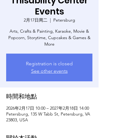
Thisability Center
Events
2月17日周二
  |  
Petersburg
Arts, Crafts & Painting, Karaoke, Movie &
Popcorn, Storytime, Cupcakes & Games &
More
Registration is closed
See other events
時間和地點
2026年2月17日 10:00 – 2027年2月18日 14:00
Petersburg, 135 W Tabb St, Petersburg, VA
23803, USA
關於本活動