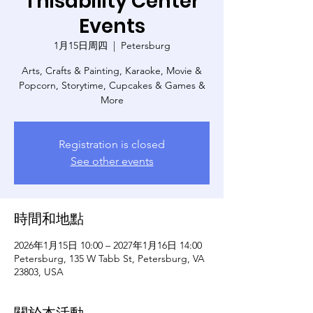
Thisability Center
Events
1月15日周四
  |  
Petersburg
Arts, Crafts & Painting, Karaoke, Movie &
Popcorn, Storytime, Cupcakes & Games &
More
Registration is closed
See other events
時間和地點
2026年1月15日 10:00 – 2027年1月16日 14:00
Petersburg, 135 W Tabb St, Petersburg, VA
23803, USA
關於本活動