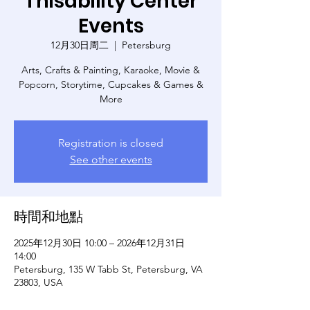
Thisability Center
Events
12月30日周二
  |  
Petersburg
Arts, Crafts & Painting, Karaoke, Movie &
Popcorn, Storytime, Cupcakes & Games &
More
Registration is closed
See other events
時間和地點
2025年12月30日 10:00 – 2026年12月31日
14:00
Petersburg, 135 W Tabb St, Petersburg, VA
23803, USA