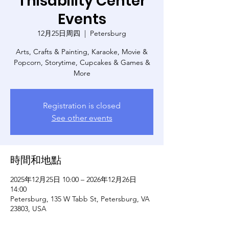
Thisability Center
Events
12月25日周四
  |  
Petersburg
Arts, Crafts & Painting, Karaoke, Movie &
Popcorn, Storytime, Cupcakes & Games &
More
Registration is closed
See other events
時間和地點
2025年12月25日 10:00 – 2026年12月26日
14:00
Petersburg, 135 W Tabb St, Petersburg, VA
23803, USA