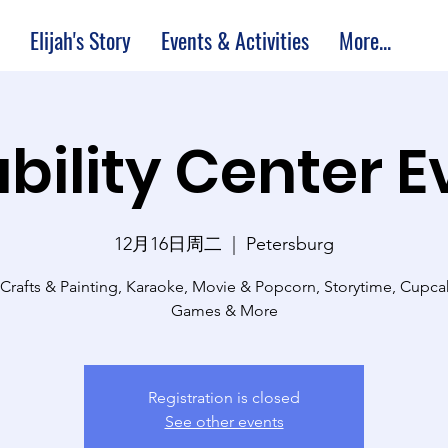
Elijah's Story
Events & Activities
More...
bility Center 
12月16日周二
  |  
Petersburg
 Crafts & Painting, Karaoke, Movie & Popcorn, Storytime, Cupc
Games & More
Registration is closed
See other events