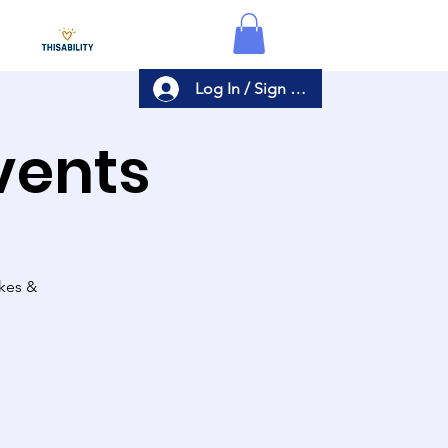
Log In / Sign Up
Events
akes &