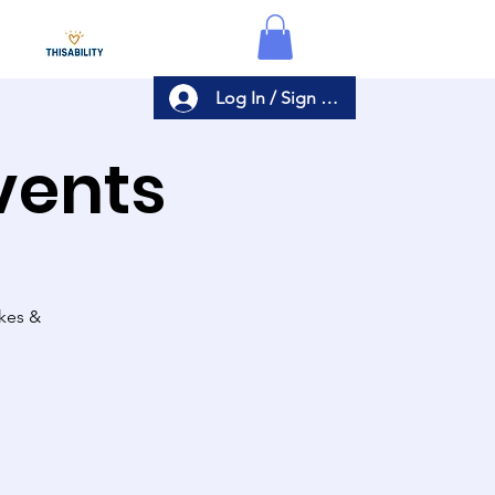
Log In / Sign Up
Events
akes &