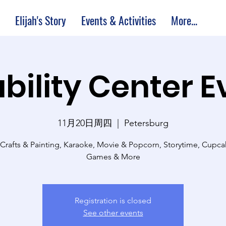
Elijah's Story
Events & Activities
More...
bility Center 
11月20日周四
  |  
Petersburg
 Crafts & Painting, Karaoke, Movie & Popcorn, Storytime, Cupc
Games & More
Registration is closed
See other events