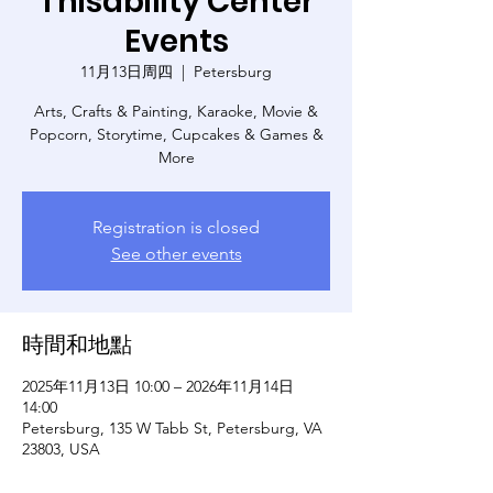
Thisability Center
Events
11月13日周四
  |  
Petersburg
Arts, Crafts & Painting, Karaoke, Movie &
Popcorn, Storytime, Cupcakes & Games &
More
Registration is closed
See other events
時間和地點
2025年11月13日 10:00 – 2026年11月14日
14:00
Petersburg, 135 W Tabb St, Petersburg, VA
23803, USA