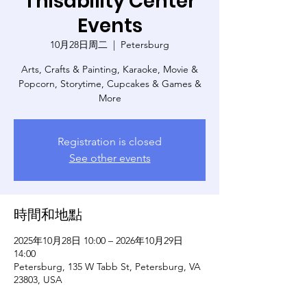
Thisability Center
Events
10月28日周二
  |  
Petersburg
Arts, Crafts & Painting, Karaoke, Movie &
Popcorn, Storytime, Cupcakes & Games &
More
Registration is closed
See other events
時間和地點
2025年10月28日 10:00 – 2026年10月29日
14:00
Petersburg, 135 W Tabb St, Petersburg, VA
23803, USA