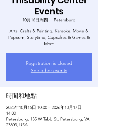
Thisability Center
Events
10月16日周四
  |  
Petersburg
Arts, Crafts & Painting, Karaoke, Movie &
Popcorn, Storytime, Cupcakes & Games &
More
Registration is closed
See other events
時間和地點
2025年10月16日 10:00 – 2026年10月17日
14:00
Petersburg, 135 W Tabb St, Petersburg, VA
23803, USA