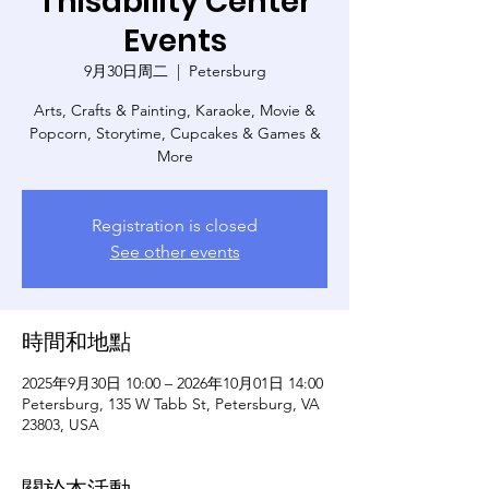
Thisability Center
Events
9月30日周二
  |  
Petersburg
Arts, Crafts & Painting, Karaoke, Movie &
Popcorn, Storytime, Cupcakes & Games &
More
Registration is closed
See other events
時間和地點
2025年9月30日 10:00 – 2026年10月01日 14:00
Petersburg, 135 W Tabb St, Petersburg, VA
23803, USA
關於本活動