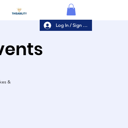
Log In / Sign Up
Events
akes &