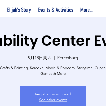
Elijah's Story
Events & Activities
More...
bility Center 
9月18日周四
  |  
Petersburg
 Crafts & Painting, Karaoke, Movie & Popcorn, Storytime, Cupc
Games & More
Registration is closed
See other events