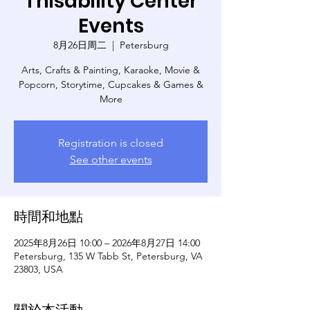
Thisability Center
Events
8月26日周二
  |  
Petersburg
Arts, Crafts & Painting, Karaoke, Movie &
Popcorn, Storytime, Cupcakes & Games &
More
Registration is closed
See other events
時間和地點
2025年8月26日 10:00 – 2026年8月27日 14:00
Petersburg, 135 W Tabb St, Petersburg, VA
23803, USA
關於本活動