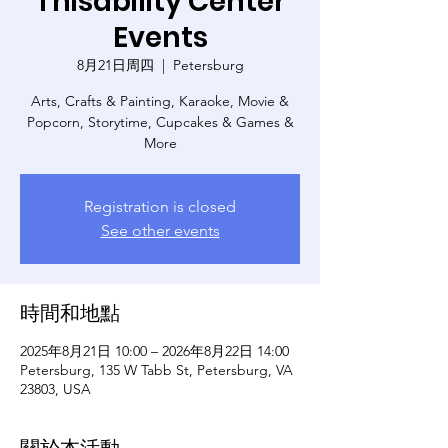
Thisability Center
Events
8月21日周四
  |  
Petersburg
Arts, Crafts & Painting, Karaoke, Movie &
Popcorn, Storytime, Cupcakes & Games &
More
Registration is closed
See other events
時間和地點
2025年8月21日 10:00 – 2026年8月22日 14:00
Petersburg, 135 W Tabb St, Petersburg, VA
23803, USA
關於本活動