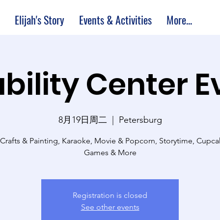
Elijah's Story
Events & Activities
More...
bility Center 
8月19日周二
  |  
Petersburg
 Crafts & Painting, Karaoke, Movie & Popcorn, Storytime, Cupc
Games & More
Registration is closed
See other events