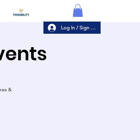
Log In / Sign Up
Events
akes &