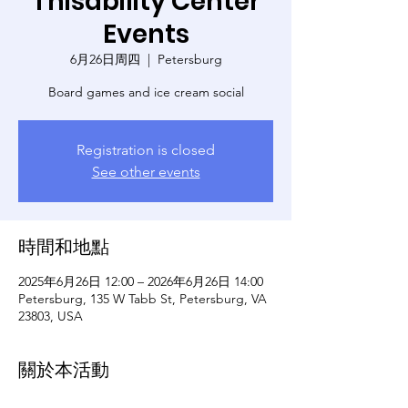
Thisability Center
Events
6月26日周四
  |  
Petersburg
Board games and ice cream social
Registration is closed
See other events
時間和地點
2025年6月26日 12:00 – 2026年6月26日 14:00
Petersburg, 135 W Tabb St, Petersburg, VA
23803, USA
關於本活動