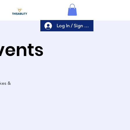
Log In / Sign Up
Events
akes &