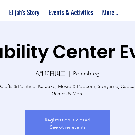
Elijah's Story
Events & Activities
More...
bility Center 
6月10日周二
  |  
Petersburg
 Crafts & Painting, Karaoke, Movie & Popcorn, Storytime, Cupc
Games & More
Registration is closed
See other events