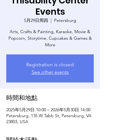
Thisability Center
Events
5月29日周四
  |  
Petersburg
Arts, Crafts & Painting, Karaoke, Movie &
Popcorn, Storytime, Cupcakes & Games &
More
Registration is closed
See other events
時間和地點
2025年5月29日 10:00 – 2026年5月30日 14:00
Petersburg, 135 W Tabb St, Petersburg, VA
23803, USA
關於本活動