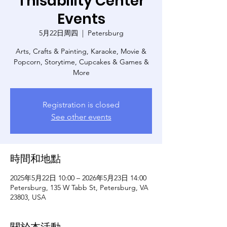
Thisability Center
Events
5月22日周四
  |  
Petersburg
Arts, Crafts & Painting, Karaoke, Movie &
Popcorn, Storytime, Cupcakes & Games &
More
Registration is closed
See other events
時間和地點
2025年5月22日 10:00 – 2026年5月23日 14:00
Petersburg, 135 W Tabb St, Petersburg, VA
23803, USA
關於本活動