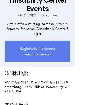
Thisability Center
Events
4月29日周二
  |  
Petersburg
Arts, Crafts & Painting, Karaoke, Movie &
Popcorn, Storytime, Cupcakes & Games &
More
Registration is closed
See other events
時間和地點
2025年4月29日 10:00 – 2026年4月30日 14:00
Petersburg, 135 W Tabb St, Petersburg, VA
23803, USA
關於本活動