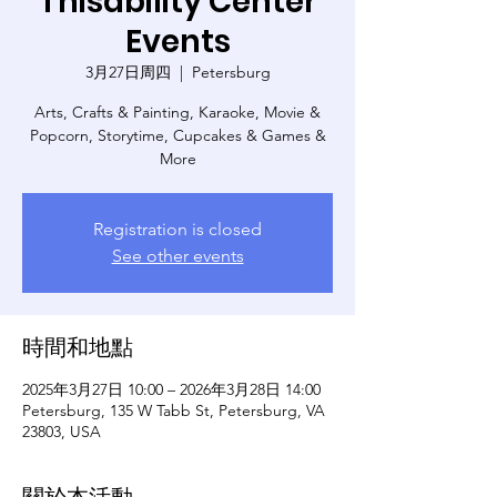
Thisability Center
Events
3月27日周四
  |  
Petersburg
Arts, Crafts & Painting, Karaoke, Movie &
Popcorn, Storytime, Cupcakes & Games &
More
Registration is closed
See other events
時間和地點
2025年3月27日 10:00 – 2026年3月28日 14:00
Petersburg, 135 W Tabb St, Petersburg, VA
23803, USA
關於本活動