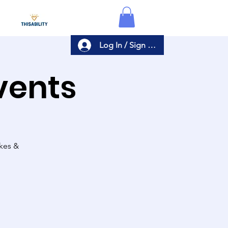
Log In / Sign Up
Events
akes &