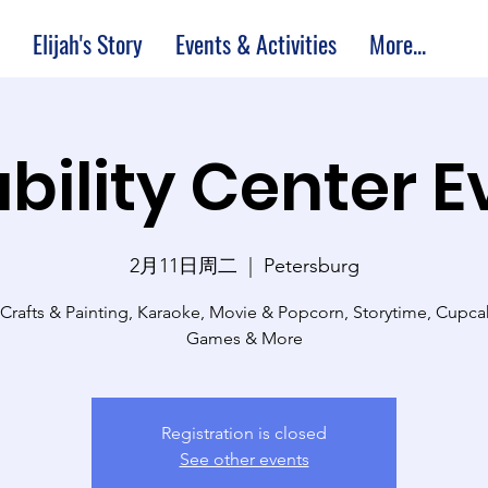
Elijah's Story
Events & Activities
More...
bility Center 
2月11日周二
  |  
Petersburg
 Crafts & Painting, Karaoke, Movie & Popcorn, Storytime, Cupc
Games & More
Registration is closed
See other events